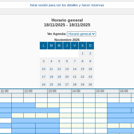
Inicie sesión para ver los detalles y hacer reservas
Horario general
18/11/2025 - 18/11/2025
Ver Agenda:
Noviembre 2025
L
M
M
J
V
S
D
1
2
3
4
5
6
7
8
9
10
11
12
13
14
15
16
17
18
19
20
21
22
23
24
25
26
27
28
29
30
11:00
12:00
13:00
14:00
15:00
16:00