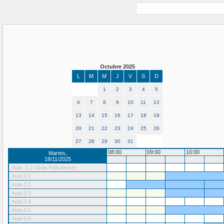
Octubre 2025
L
M
M
J
V
S
D
1
2
3
4
5
6
7
8
9
10
11
12
13
14
15
16
17
18
19
20
21
22
23
24
25
26
27
28
29
30
31
08:00
09:00
10:00
Martes,
18/11/2025
Aula -1.2 (Aula Polivalente)
Aula 0.1
Aula 0.2
Aula 0.3
Aula 0.4
Aula 0.5
Aula 0.6