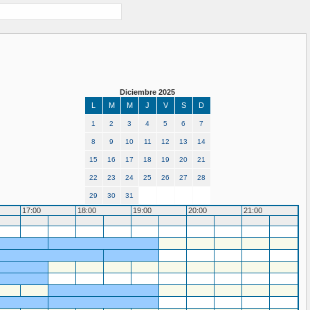
Diciembre 2025
L
M
M
J
V
S
D
1
2
3
4
5
6
7
8
9
10
11
12
13
14
15
16
17
18
19
20
21
22
23
24
25
26
27
28
29
30
31
17:00
18:00
19:00
20:00
21:00