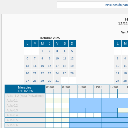
Inicie sesión par
H
12/11
Ver 
Octubre 2025
L
M
M
J
V
S
D
L
M
1
2
3
4
5
6
7
8
9
10
11
12
3
4
13
14
15
16
17
18
19
10
11
20
21
22
23
24
25
26
17
18
27
28
29
30
31
24
25
08:00
09:00
10:00
11:00
12:00
Miércoles,
12/11/2025
Aula -1.2 (Aula Polivalente)
Aula 0.1
Aula 0.2
Aula 0.3
Aula 0.4
Aula 0.5
Aula 0.6