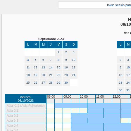
Inicie sesión par
H
06/10
Ver 
Septiembre 2023
L
M
M
J
V
S
D
L
M
1
2
3
4
5
6
7
8
9
10
2
3
11
12
13
14
15
16
17
9
10
18
19
20
21
22
23
24
16
17
25
26
27
28
29
30
23
24
30
31
08:00
09:00
10:00
11:00
12:00
Viernes,
06/10/2023
Aula -1.2 (Aula Polivalente)
Aula 0.1
Aula 0.2
Aula 0.3
Aula 0.4
Aula 0.5