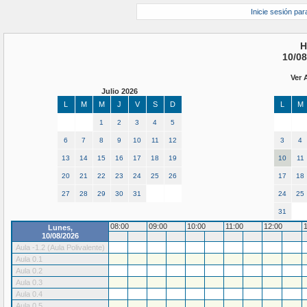
Inicie sesión par
H
10/08
Ver 
Julio 2026
L
M
M
J
V
S
D
L
M
1
2
3
4
5
6
7
8
9
10
11
12
3
4
13
14
15
16
17
18
19
10
11
20
21
22
23
24
25
26
17
18
27
28
29
30
31
24
25
31
08:00
09:00
10:00
11:00
12:00
Lunes,
10/08/2026
Aula -1.2 (Aula Polivalente)
Aula 0.1
Aula 0.2
Aula 0.3
Aula 0.4
Aula 0.5